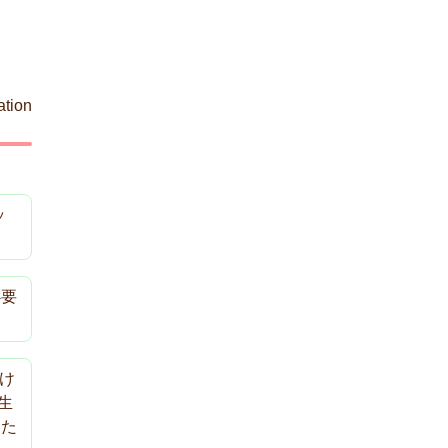
ation
ッ
必要
け
生
いた