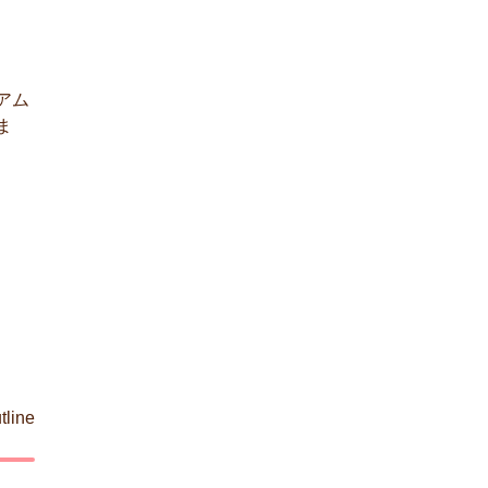
アム
ま
tline