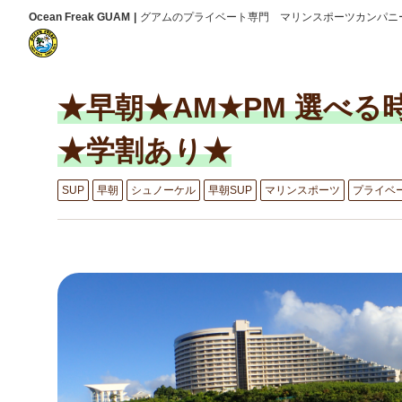
Ocean Freak GUAM
グアムのプライベート専門 マリンスポーツカンパニ
★早朝★AM★PM 選べ
★学割あり★
SUP
早朝
シュノーケル
早朝SUP
マリンスポーツ
プライベ