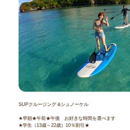
SUPクルージング &シュノーケル
★早朝★午前★午後 お好きな時間を選べます
★学生（13歳～22歳）10％割引★